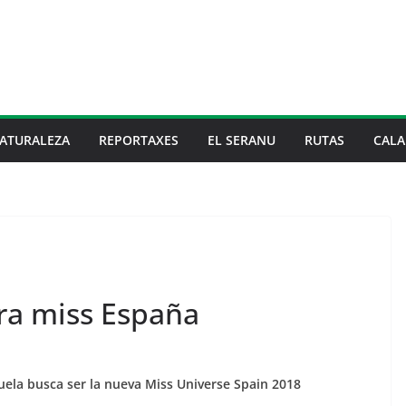
ATURALEZA
REPORTAXES
EL SERANU
RUTAS
CALA
ra miss España
uela busca ser la nueva Miss Universe Spain 2018