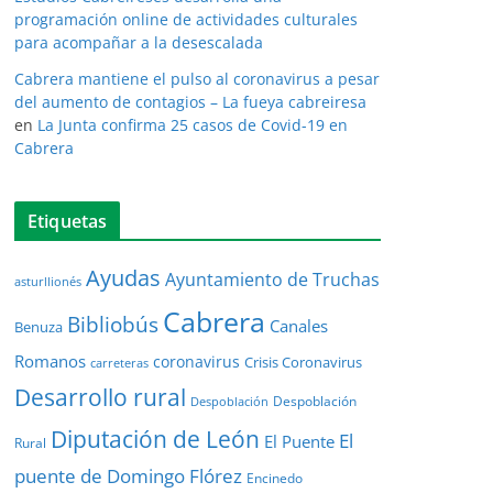
programación online de actividades culturales
para acompañar a la desescalada
Cabrera mantiene el pulso al coronavirus a pesar
del aumento de contagios – La fueya cabreiresa
en
La Junta confirma 25 casos de Covid-19 en
Cabrera
Etiquetas
Ayudas
Ayuntamiento de Truchas
asturllionés
Cabrera
Bibliobús
Canales
Benuza
Romanos
coronavirus
Crisis Coronavirus
carreteras
Desarrollo rural
Despoblación
Despoblación
Diputación de León
El
El Puente
Rural
puente de Domingo Flórez
Encinedo