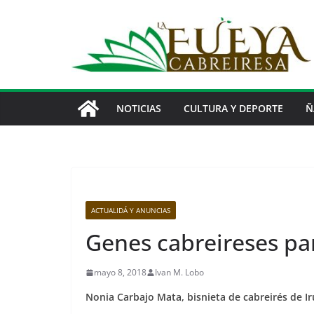
Saltar
al
contenido
NOTICIAS
CULTURA Y DEPORTE
Ñ
ACTUALIDÁ Y ANUNCIAS
Genes cabreireses pa
mayo 8, 2018
Ivan M. Lobo
Nonia Carbajo Mata, bisnieta de cabreirés de Ir