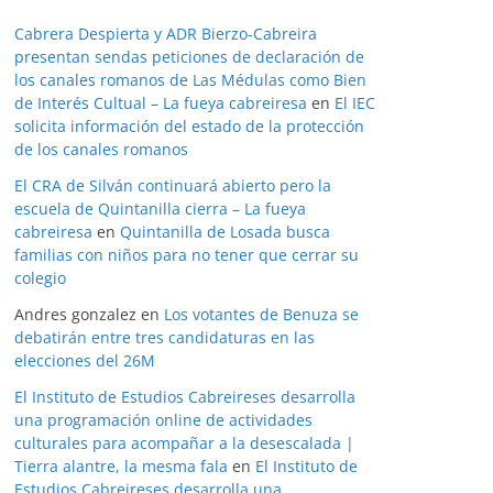
Cabrera Despierta y ADR Bierzo-Cabreira
presentan sendas peticiones de declaración de
los canales romanos de Las Médulas como Bien
de Interés Cultual – La fueya cabreiresa
en
El IEC
solicita información del estado de la protección
de los canales romanos
El CRA de Silván continuará abierto pero la
escuela de Quintanilla cierra – La fueya
cabreiresa
en
Quintanilla de Losada busca
familias con niños para no tener que cerrar su
colegio
Andres gonzalez
en
Los votantes de Benuza se
debatirán entre tres candidaturas en las
elecciones del 26M
El Instituto de Estudios Cabreireses desarrolla
una programación online de actividades
culturales para acompañar a la desescalada |
Tierra alantre, la mesma fala
en
El Instituto de
Estudios Cabreireses desarrolla una