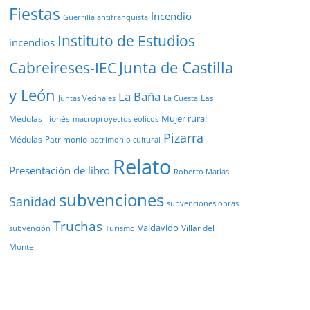
Fiestas
Incendio
Guerrilla antifranquista
Instituto de Estudios
incendios
Junta de Castilla
Cabreireses-IEC
y León
La Baña
Las
Juntas Vecinales
La Cuesta
Mujer rural
Médulas
llionés
macroproyectos eólicos
Pizarra
Médulas
Patrimonio
patrimonio cultural
Relato
Presentación de libro
Roberto Matías
subvenciones
Sanidad
subvenciones obras
Truchas
Valdavido
Villar del
Turismo
subvención
Monte