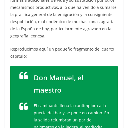
formas tradicionales de vida y su sustitución por otros
mecanismos productivos, a lo que ha venido a sumarse
la práctica general de la emigración y la consiguiente
despoblación, mal endémico de muchas zonas agrarias
de la España de hoy, particularmente agravado en la
geografía leonesa.
Reproducimos aquí un pequeño fragmento del cuarto
capítulo:
Don Manuel, el
maestro
El caminante llena la cantimplora a la
puerta del bar y se pone en camino. En
la salida relumbran un par de
palomares en la ladera, al mediodía.