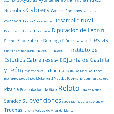
Ayuntamiento de Truchas
Benuza
asturllionés
Cabrera
Bibliobús
Canales Romanos
carreteras
Desarrollo rural
coronavirus
Crisis Coronavirus
Diputación de León
El
Despoblación Rural
Despoblación
Fiestas
El puente de Domingo Flórez
Puente
Encinedo
Instituto de
Incendio
incendios
Guerrilla antifranquista
Junta de Castilla
Estudios Cabreireses-IEC
y León
La Baña
Las Médulas
llionés
Juntas Vecinales
La Cuesta
Mujer rural
Médulas
Patrimonio
macroproyectos eólicos
patrimonio cultural
Relato
Pizarra
Presentación de libro
Roberto Matías
subvenciones
Sanidad
subvenciones obras
subvención
Truchas
Valdavido
Villar del Monte
Turismo