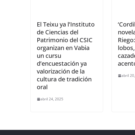
El Teixu ya l’Instituto
‘Cordi
de Ciencias del
novela
Patrimonio del CSIC
Riego:
organizan en Vabia
lobos
un cursu
cazad
d’encuestación ya
acent
valorización de la
abril 20
cultura de tradición
oral
abril 24, 2025