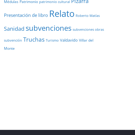
Pizarra
Médulas
Patrimonio
patrimonio cultural
Relato
Presentación de libro
Roberto Matías
subvenciones
Sanidad
subvenciones obras
Truchas
Valdavido
Villar del
Turismo
subvención
Monte