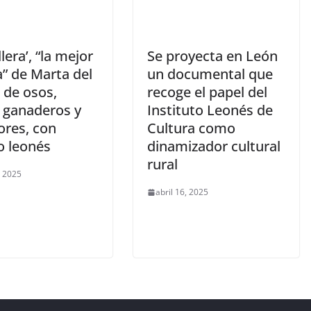
llera’, “la mejor
Se proyecta en León
” de Marta del
un documental que
 de osos,
recoge el papel del
, ganaderos y
Instituto Leonés de
ores, con
Cultura como
o leonés
dinamizador cultural
rural
, 2025
abril 16, 2025