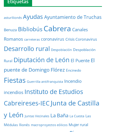
Etiquetas
Ayudas
Ayuntamiento de Truchas
asturllionés
Cabrera
Bibliobús
Canales
Benuza
Romanos
coronavirus
Crisis Coronavirus
carreteras
Desarrollo rural
Despoblación
Despoblación
Diputación de León
El
El Puente
Rural
puente de Domingo Flórez
Encinedo
Fiestas
Incendio
Guerrilla antifranquista
Instituto de Estudios
incendios
Junta de Castilla
Cabreireses-IEC
y León
La Baña
Las
Juntas Vecinales
La Cuesta
Mujer rural
Médulas
llionés
macroproyectos eólicos