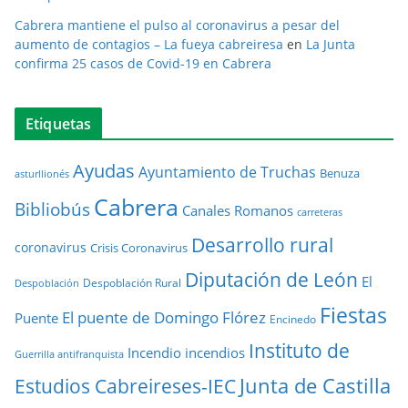
Cabrera mantiene el pulso al coronavirus a pesar del
aumento de contagios – La fueya cabreiresa
en
La Junta
confirma 25 casos de Covid-19 en Cabrera
Etiquetas
Ayudas
Ayuntamiento de Truchas
Benuza
asturllionés
Cabrera
Bibliobús
Canales Romanos
carreteras
Desarrollo rural
coronavirus
Crisis Coronavirus
Diputación de León
El
Despoblación Rural
Despoblación
Fiestas
El puente de Domingo Flórez
Puente
Encinedo
Instituto de
Incendio
incendios
Guerrilla antifranquista
Junta de Castilla
Estudios Cabreireses-IEC