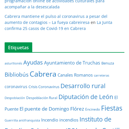
programación online de actividades culturales para
acompañar a la desescalada
Cabrera mantiene el pulso al coronavirus a pesar del
aumento de contagios – La fueya cabreiresa
en
La Junta
confirma 25 casos de Covid-19 en Cabrera
Etiquetas
Ayudas
Ayuntamiento de Truchas
Benuza
asturllionés
Cabrera
Bibliobús
Canales Romanos
carreteras
Desarrollo rural
coronavirus
Crisis Coronavirus
Diputación de León
El
Despoblación Rural
Despoblación
Fiestas
El puente de Domingo Flórez
Puente
Encinedo
Instituto de
Incendio
incendios
Guerrilla antifranquista