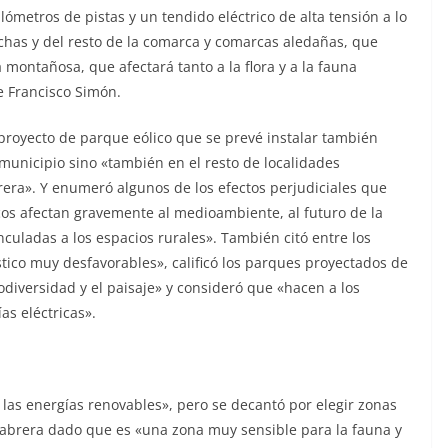
ilómetros de pistas y un tendido eléctrico de alta tensión a lo
chas y del resto de la comarca y comarcas aledañas, que
montañosa, que afectará tanto a la flora y a la fauna
e Francisco Simón.
oproyecto de parque eólico que se prevé
instalar también
 municipio sino «también en
el resto de localidades
brera». Y enumeró
algunos de los efectos perjudiciales que
cos
afectan gravemente al medioambiente, al futuro de la
nculadas a los espacios rurales». También citó entre los
stico muy desfavorables», calificó los parques proyectados de
odiversidad y el paisaje» y consideró que
«hacen a los
s eléctricas».
 las energías renovables», pero se decantó
por elegir zonas
 Cabrera dado que es «una
zona muy sensible para la fauna y