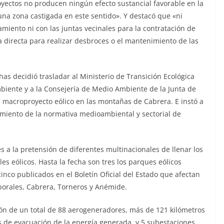
oyectos
no producen ningún efecto sustancial favorable en la
una zona castigada en este sentido». Y destacó que «ni
miento ni con las juntas vecinales para la contratación de
 directa para realizar desbroces o el
mantenimiento de las
has decidió trasladar al Ministerio de
Transición Ecológica
biente y a la
Consejería de Medio Ambiente de la Junta de
l macroproyecto eólico en las montañas de Cabrera. E instó a
imiento de la normativa medioambiental y sectorial de
és a la pretensión de diferentes
multinacionales de llenar los
les eólicos.
Hasta la fecha son tres los parques eólicos
cinco publicados en el Boletín Oficial del Estado que afectan
porales, Cabrera, Torneros y Anémide.
ión de un total de 88 aerogeneradores, más
de 121 kilómetros
as de evacuación de la
energía generada, y 5 subestaciones