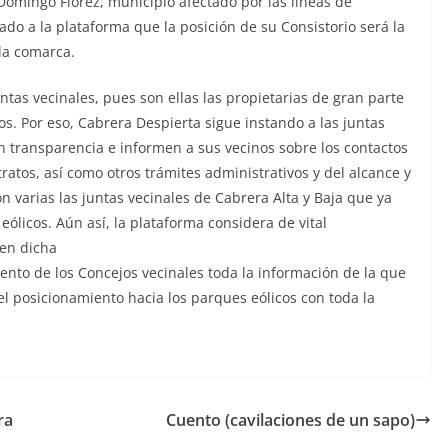
 Domingo Florez, municipio afectado por las líneas de
ado a la plataforma que la posición de su Consistorio
será la
la comarca.
untas vecinales, pues son ellas las
propietarias de gran parte
os. Por eso,
Cabrera Despierta sigue instando a las juntas
n transparencia e informen a sus vecinos sobre los contactos
ratos, así como otros trámites administrativos y del alcance y
on varias las juntas vecinales de Cabrera
Alta y Baja que ya
eólicos. Aún así, la
plataforma considera de vital
jen dicha
ento de los Concejos vecinales toda la
información de la que
 el posicionamiento
hacia los parques eólicos con toda la
ra
Cuento (cavilaciones de un sapo)