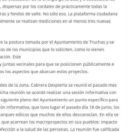
s,
dispersas por los cordales de prácticamente todas la
eras y fondos de valle. No sólo eso. La plataforma ciudadana
almente se realizan mediciones en al menos tres nuevas
de la postura tomada por el Ayuntamiento
de Truchas y se
nos de los municipios que lo
soliciten, como lo vienen
ación. Este
 y juntas vecinales para que se posicionen
públicamente e
dos los aspectos que
abarcan estos proyectos.
ldes de la zona, Cabrera Despierta se
reunió el pasado mes
dicha reunión se
acordó realizar una sesión informativa con
l
siguiente pleno del Ayuntamiento un punto específico para
ión informativa, que tuvo lugar el pasado día 18 de junio, los
s parques eólicos que muchos de ellos desconocían. En
ella se
as que acarrean los macroproyectos
en sus pueblos: impacto
afección a la salud
de las personas. La reunión fue calificada