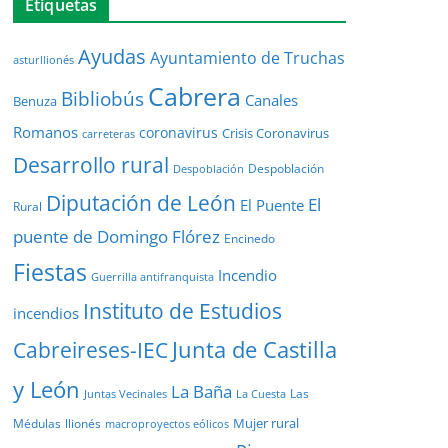
Etiquetas
Ayudas
Ayuntamiento de Truchas
asturllionés
Cabrera
Bibliobús
Canales
Benuza
Romanos
coronavirus
Crisis Coronavirus
carreteras
Desarrollo rural
Despoblación
Despoblación
Diputación de León
El
El Puente
Rural
puente de Domingo Flórez
Encinedo
Fiestas
Incendio
Guerrilla antifranquista
Instituto de Estudios
incendios
Junta de Castilla
Cabreireses-IEC
y León
La Baña
Las
Juntas Vecinales
La Cuesta
Mujer rural
Médulas
llionés
macroproyectos eólicos