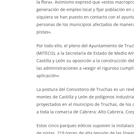
la flora». Asimismo expresó que «estos macropr
generación de empleo local y fijar
población en 
siquiera se han
puesto en contacto con el ayunta
personas de los municipios afectados de manera
pistas».
Por todo ello, el pleno del Ayuntamiento de Truc
(MITECO), a la Secretaría de Estado de Medio Am
Castilla y León su oposición a la construcción
de
las administraciones a
«exigir el riguroso cumpl
aplicación».
La postura del Consistorio de Truchas es un rev
montes de Castilla y León de polígonos industria
proyectados en el municipio de Truchas, de los
a toda la comarca de Cabrera:
Alto Cabrera, Cor
Estos cinco parques eólicos suponen la instalac
de pistas, 219 torres de alta tensión de las líne