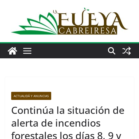
Saltar
al
contenido
ACTUALIDÁ Y ANUNCIAS
Continúa la situación de
alerta de incendios
forestales los días 8, 9 y