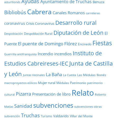
Ayudas
Ayuntamiento de Truchas
Benuza
asturllionés
Cabrera
Bibliobús
Canales Romanos
carreteras
Desarrollo rural
coronavirus
Crisis Coronavirus
Diputación de León
El
Despoblación Rural
Despoblación
Fiestas
El puente de Domingo Flórez
Puente
Encinedo
Instituto de
Incendio
incendios
Guerrilla antifranquista
Junta de Castilla
Estudios Cabreireses-IEC
y León
La Baña
Las Médulas
llionés
Juntas Vecinales
La Cuesta
Mujer rural
Médulas
Patrimonio
macroproyectos eólicos
patrimonio
Relato
Pizarra
Presentación de libro
cultural
Roberto
subvenciones
Sanidad
Matías
subvenciones obras
Truchas
Valdavido
Villar del Monte
Turismo
subvención