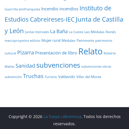
Instituto de
Incendio
incendios
Guerrilla antifranquista
Junta de Castilla
Estudios Cabreireses-IEC
y León
La Baña
Las Médulas
llionés
Juntas Vecinales
La Cuesta
Mujer rural
Médulas
Patrimonio
macroproyectos eólicos
patrimonio
Relato
Pizarra
Presentación de libro
cultural
Roberto
subvenciones
Sanidad
Matías
subvenciones obras
Truchas
Valdavido
Villar del Monte
Turismo
subvención
Copyright © 2026
La fueya cabreiresa
. Todos los derechos
reservados.