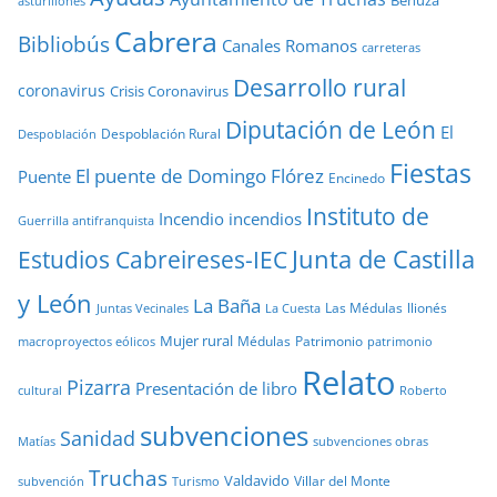
Benuza
asturllionés
Cabrera
Bibliobús
Canales Romanos
carreteras
Desarrollo rural
coronavirus
Crisis Coronavirus
Diputación de León
El
Despoblación Rural
Despoblación
Fiestas
El puente de Domingo Flórez
Puente
Encinedo
Instituto de
Incendio
incendios
Guerrilla antifranquista
Junta de Castilla
Estudios Cabreireses-IEC
y León
La Baña
Las Médulas
llionés
Juntas Vecinales
La Cuesta
Mujer rural
Médulas
Patrimonio
macroproyectos eólicos
patrimonio
Relato
Pizarra
Presentación de libro
cultural
Roberto
subvenciones
Sanidad
Matías
subvenciones obras
Truchas
Valdavido
Villar del Monte
Turismo
subvención