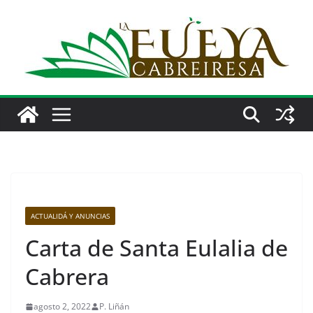
Saltar
al
contenido
ACTUALIDÁ Y ANUNCIAS
Carta de Santa Eulalia de
Cabrera
agosto 2, 2022
P. Liñán