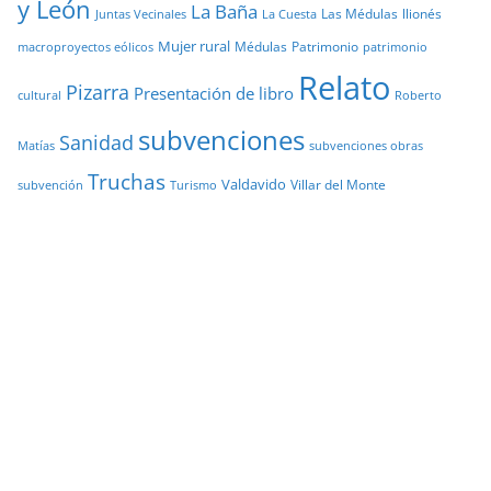
y León
La Baña
Las Médulas
llionés
Juntas Vecinales
La Cuesta
Mujer rural
Médulas
Patrimonio
macroproyectos eólicos
patrimonio
Relato
Pizarra
Presentación de libro
cultural
Roberto
subvenciones
Sanidad
Matías
subvenciones obras
Truchas
Valdavido
Villar del Monte
Turismo
subvención