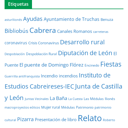
Etiquetas
Ayudas
Ayuntamiento de Truchas
Benuza
asturllionés
Cabrera
Bibliobús
Canales Romanos
carreteras
Desarrollo rural
coronavirus
Crisis Coronavirus
Diputación de León
El
Despoblación Rural
Despoblación
Fiestas
El puente de Domingo Flórez
Puente
Encinedo
Instituto de
Incendio
incendios
Guerrilla antifranquista
Junta de Castilla
Estudios Cabreireses-IEC
y León
La Baña
Las Médulas
llionés
Juntas Vecinales
La Cuesta
Mujer rural
Médulas
Patrimonio
macroproyectos eólicos
patrimonio
Relato
Pizarra
Presentación de libro
cultural
Roberto