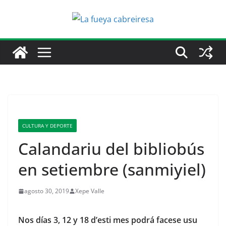
Saltar
al
contenido
CULTURA Y DEPORTE
Calandariu del bibliobús
en setiembre (sanmiyiel)
agosto 30, 2019
Xepe Valle
Nos días 3, 12 y 18 d’esti mes podrá facese usu