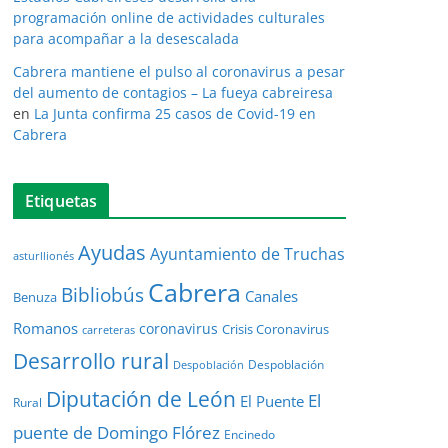
programación online de actividades culturales
para acompañar a la desescalada
Cabrera mantiene el pulso al coronavirus a pesar
del aumento de contagios – La fueya cabreiresa
en
La Junta confirma 25 casos de Covid-19 en
Cabrera
Etiquetas
Ayudas
Ayuntamiento de Truchas
asturllionés
Cabrera
Bibliobús
Canales
Benuza
Romanos
coronavirus
Crisis Coronavirus
carreteras
Desarrollo rural
Despoblación
Despoblación
Diputación de León
El
El Puente
Rural
puente de Domingo Flórez
Encinedo