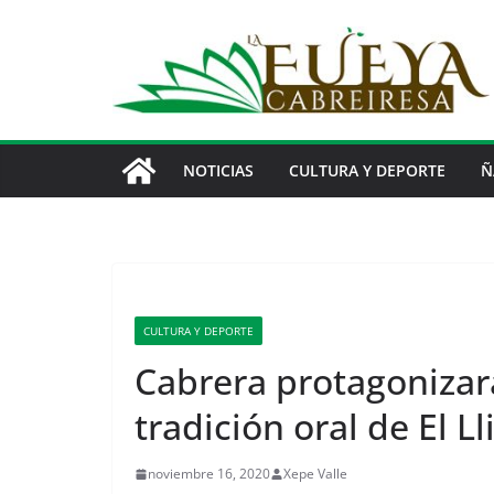
Saltar
al
contenido
NOTICIAS
CULTURA Y DEPORTE
Ñ
CULTURA Y DEPORTE
Cabrera protagonizará
tradición oral de El L
noviembre 16, 2020
Xepe Valle