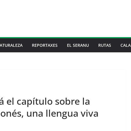
ATURALEZA
REPORTAXES
EL SERANU
RUTAS
CALA
 el capítulo sobre la
lionés, una llengua viva