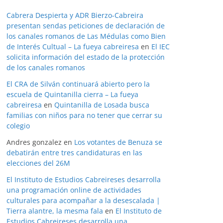
Cabrera Despierta y ADR Bierzo-Cabreira
presentan sendas peticiones de declaración de
los canales romanos de Las Médulas como Bien
de Interés Cultual – La fueya cabreiresa
en
El IEC
solicita información del estado de la protección
de los canales romanos
El CRA de Silván continuará abierto pero la
escuela de Quintanilla cierra – La fueya
cabreiresa
en
Quintanilla de Losada busca
familias con niños para no tener que cerrar su
colegio
Andres gonzalez
en
Los votantes de Benuza se
debatirán entre tres candidaturas en las
elecciones del 26M
El Instituto de Estudios Cabreireses desarrolla
una programación online de actividades
culturales para acompañar a la desescalada |
Tierra alantre, la mesma fala
en
El Instituto de
Estudios Cabreireses desarrolla una