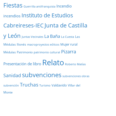
Fiestas
Incendio
Guerrilla antifranquista
Instituto de Estudios
incendios
Junta de Castilla
Cabreireses-IEC
y León
La Baña
Las
Juntas Vecinales
La Cuesta
Mujer rural
Médulas
llionés
macroproyectos eólicos
Pizarra
Médulas
Patrimonio
patrimonio cultural
Relato
Presentación de libro
Roberto Matías
subvenciones
Sanidad
subvenciones obras
Truchas
Valdavido
Villar del
Turismo
subvención
Monte