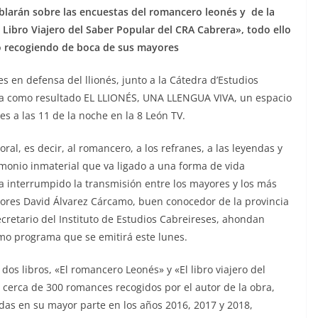
blarán sobre las encuestas del romancero leonés y de la
l Libro Viajero del Saber Popular del CRA Cabrera», todo ello
o recogiendo de boca de sus mayores
es en defensa del llionés, junto a la Cátedra d’Estudios
 da como resultado EL LLIONÉS, UNA LLENGUA VIVA, un espacio
es a las 11 de la noche en la 8 León TV.
oral, es decir, al romancero, a los refranes, a las leyendas y
rimonio inmaterial que va ligado a una forma de vida
a interrumpido la transmisión entre los mayores y los más
adores David Álvarez Cárcamo, buen conocedor de la provincia
cretario del Instituto de Estudios Cabreireses, ahondan
imo programa que se emitirá este lunes.
dos libros, «El romancero Leonés» y «El libro viajero del
 cerca de 300 romances recogidos por el autor de la obra,
as en su mayor parte en los años 2016, 2017 y 2018,