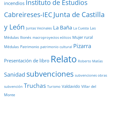
Instituto de Estudios
incendios
Junta de Castilla
Cabreireses-IEC
y León
La Baña
Las
Juntas Vecinales
La Cuesta
Mujer rural
Médulas
llionés
macroproyectos eólicos
Pizarra
Médulas
Patrimonio
patrimonio cultural
Relato
Presentación de libro
Roberto Matías
subvenciones
Sanidad
subvenciones obras
Truchas
Valdavido
Villar del
Turismo
subvención
Monte