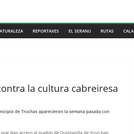
ATURALEZA
REPORTAXES
EL SERANU
RUTAS
CALA
ontra la cultura cabreiresa
municipio de Truchas aparecieron la semana pasada con
s que dan acceso al pueblo de Quintanilla de Yuso han