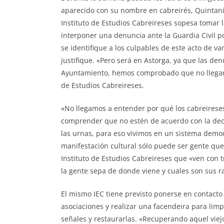
aparecido con su nombre en cabreirés, Quintanie
Instituto de Estudios Cabreireses sopesa tomar 
interponer una denuncia ante la Guardia Civil p
se identifique a los culpables de este acto de v
justifique. «Pero será en Astorga, ya que las den
Ayuntamiento, hemos comprobado que no llegan a
de Estudios Cabreireses.
«No llegamos a entender por qué los cabreireses
comprender que no estén de acuerdo con la deci
las urnas, para eso vivimos en un sistema democ
manifestación cultural sólo puede ser gente qu
Instituto de Estudios Cabreireses que «ven con 
la gente sepa de donde viene y cuales son sus r
El mismo IEC tiene previsto ponerse en contacto
asociaciones y realizar una facendeira para limp
señales y restaurarlas. «Recuperando aquel viejo