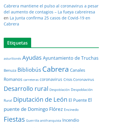
Cabrera mantiene el pulso al coronavirus a pesar
del aumento de contagios – La fueya cabreiresa
en
La Junta confirma 25 casos de Covid-19 en
Cabrera
Etiquetas
Ayudas
Ayuntamiento de Truchas
asturllionés
Cabrera
Bibliobús
Canales
Benuza
Romanos
coronavirus
Crisis Coronavirus
carreteras
Desarrollo rural
Despoblación
Despoblación
Diputación de León
El
El Puente
Rural
puente de Domingo Flórez
Encinedo
Fiestas
Incendio
Guerrilla antifranquista