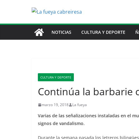
Saltar
al
contenido
NOTICIAS
CULTURA Y DEPORTE
Ñ
CULTURA Y DEPORTE
Continúa la barbarie c
marzo 19, 2018
La fueya
Varias de las señalizaciones instaladas en el 
signos de vandalismo.
Durante la semana pasada los letreros bilingüe