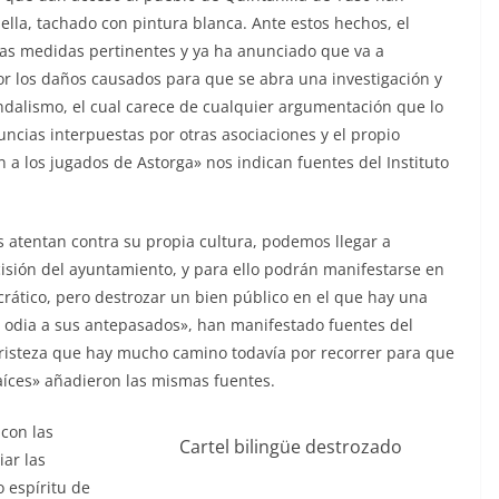
lla, tachado con pintura blanca. Ante estos hechos, el
las medidas pertinentes y ya ha anunciado que va a
or los daños causados para que se abra una investigación y
andalismo, el cual carece de cualquier argumentación que lo
uncias interpuestas por otras asociaciones y el propio
 los jugados de Astorga» nos indican fuentes del Instituto
 atentan contra su propia cultura, podemos llegar a
sión del ayuntamiento, y para ello podrán manifestarse en
rático, pero destrozar un bien público en el que hay una
e odia a sus antepasados», han manifestado fuentes del
tristeza que hay mucho camino todavía por recorrer para que
aíces» añadieron las mismas fuentes.
 con las
Cartel bilingüe destrozado
iar las
 espíritu de