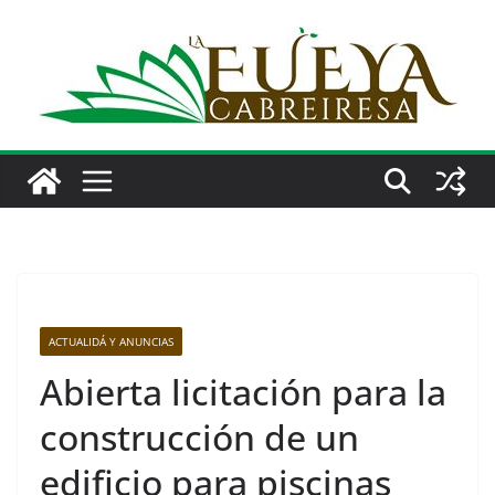
Saltar
al
contenido
ACTUALIDÁ Y ANUNCIAS
Abierta licitación para la
construcción de un
edificio para piscinas