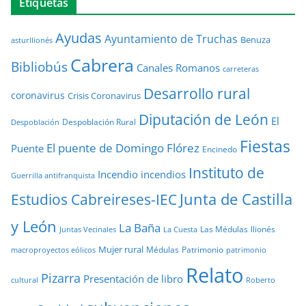
Etiquetas
Ayudas
Ayuntamiento de Truchas
Benuza
asturllionés
Cabrera
Bibliobús
Canales Romanos
carreteras
Desarrollo rural
coronavirus
Crisis Coronavirus
Diputación de León
El
Despoblación Rural
Despoblación
Fiestas
El puente de Domingo Flórez
Puente
Encinedo
Instituto de
Incendio
incendios
Guerrilla antifranquista
Junta de Castilla
Estudios Cabreireses-IEC
y León
La Baña
Las Médulas
llionés
Juntas Vecinales
La Cuesta
Mujer rural
Médulas
Patrimonio
macroproyectos eólicos
patrimonio
Relato
Pizarra
Presentación de libro
cultural
Roberto