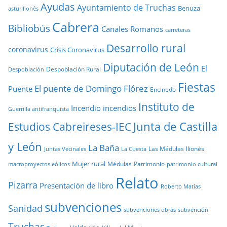
Ayudas
Ayuntamiento de Truchas
Benuza
asturllionés
Cabrera
Bibliobús
Canales Romanos
carreteras
Desarrollo rural
coronavirus
Crisis Coronavirus
Diputación de León
El
Despoblación Rural
Despoblación
Fiestas
El puente de Domingo Flórez
Puente
Encinedo
Instituto de
Incendio
incendios
Guerrilla antifranquista
Junta de Castilla
Estudios Cabreireses-IEC
y León
La Baña
Las Médulas
llionés
Juntas Vecinales
La Cuesta
Mujer rural
Médulas
Patrimonio
macroproyectos eólicos
patrimonio cultural
Relato
Pizarra
Presentación de libro
Roberto Matías
subvenciones
Sanidad
subvenciones obras
subvención
Truchas