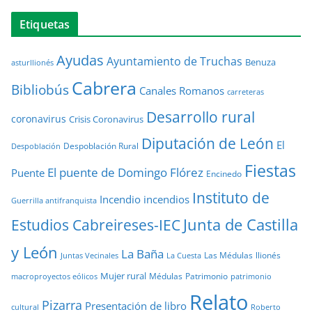
Etiquetas
Ayudas
Ayuntamiento de Truchas
Benuza
asturllionés
Cabrera
Bibliobús
Canales Romanos
carreteras
Desarrollo rural
coronavirus
Crisis Coronavirus
Diputación de León
El
Despoblación Rural
Despoblación
Fiestas
El puente de Domingo Flórez
Puente
Encinedo
Instituto de
Incendio
incendios
Guerrilla antifranquista
Junta de Castilla
Estudios Cabreireses-IEC
y León
La Baña
Las Médulas
llionés
Juntas Vecinales
La Cuesta
Mujer rural
Médulas
Patrimonio
macroproyectos eólicos
patrimonio
Relato
Pizarra
Presentación de libro
cultural
Roberto