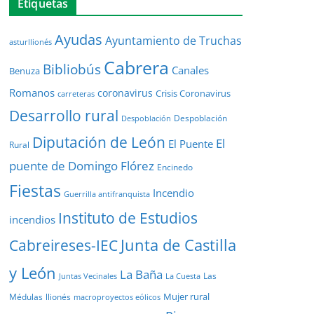
Etiquetas
Ayudas
Ayuntamiento de Truchas
asturllionés
Cabrera
Bibliobús
Canales
Benuza
Romanos
coronavirus
Crisis Coronavirus
carreteras
Desarrollo rural
Despoblación
Despoblación
Diputación de León
El
El Puente
Rural
puente de Domingo Flórez
Encinedo
Fiestas
Incendio
Guerrilla antifranquista
Instituto de Estudios
incendios
Junta de Castilla
Cabreireses-IEC
y León
La Baña
Las
Juntas Vecinales
La Cuesta
Mujer rural
Médulas
llionés
macroproyectos eólicos