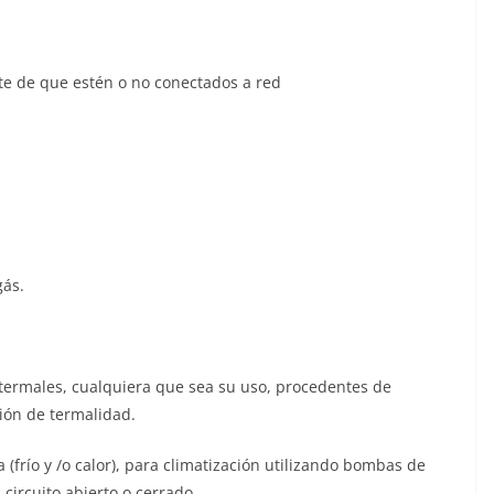
te de que estén o no conectados a red
gás.
s termales, cualquiera que sea su uso, procedentes de
ión de termalidad.
 (frío y /o calor), para climatización utilizando bombas de
circuito abierto o cerrado.