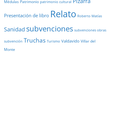
Pizarra
Médulas
Patrimonio
patrimonio cultural
Relato
Presentación de libro
Roberto Matías
subvenciones
Sanidad
subvenciones obras
Truchas
Valdavido
Villar del
Turismo
subvención
Monte