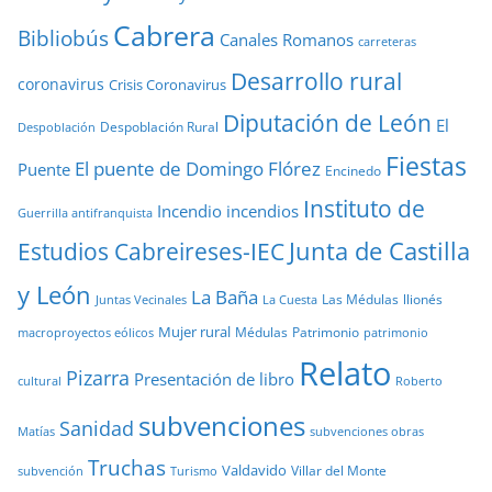
Cabrera
Bibliobús
Canales Romanos
carreteras
Desarrollo rural
coronavirus
Crisis Coronavirus
Diputación de León
El
Despoblación Rural
Despoblación
Fiestas
El puente de Domingo Flórez
Puente
Encinedo
Instituto de
Incendio
incendios
Guerrilla antifranquista
Junta de Castilla
Estudios Cabreireses-IEC
y León
La Baña
Las Médulas
llionés
Juntas Vecinales
La Cuesta
Mujer rural
Médulas
Patrimonio
macroproyectos eólicos
patrimonio
Relato
Pizarra
Presentación de libro
cultural
Roberto
subvenciones
Sanidad
Matías
subvenciones obras
Truchas
Valdavido
Villar del Monte
Turismo
subvención