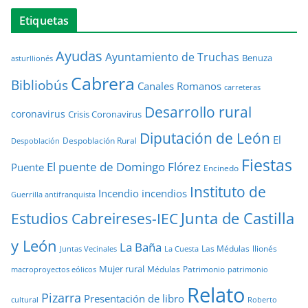
Etiquetas
Ayudas
Ayuntamiento de Truchas
Benuza
asturllionés
Cabrera
Bibliobús
Canales Romanos
carreteras
Desarrollo rural
coronavirus
Crisis Coronavirus
Diputación de León
El
Despoblación Rural
Despoblación
Fiestas
El puente de Domingo Flórez
Puente
Encinedo
Instituto de
Incendio
incendios
Guerrilla antifranquista
Junta de Castilla
Estudios Cabreireses-IEC
y León
La Baña
Las Médulas
llionés
Juntas Vecinales
La Cuesta
Mujer rural
Médulas
Patrimonio
macroproyectos eólicos
patrimonio
Relato
Pizarra
Presentación de libro
cultural
Roberto