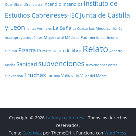
Instituto de
Incendio
incendios
Guerrilla antifranquista
Junta de Castilla
Estudios Cabreireses-IEC
y León
La Baña
Las Médulas
llionés
Juntas Vecinales
La Cuesta
Mujer rural
Médulas
Patrimonio
macroproyectos eólicos
patrimonio
Relato
Pizarra
Presentación de libro
cultural
Roberto
subvenciones
Sanidad
Matías
subvenciones obras
Truchas
Valdavido
Villar del Monte
Turismo
subvención
Copyright © 2026
La fueya cabreiresa
. Todos los derechos
reservados.
Tema:
ColorMag
por ThemeGrill. Funciona con
WordPress
.