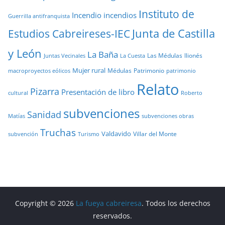
Instituto de
Incendio
incendios
Guerrilla antifranquista
Junta de Castilla
Estudios Cabreireses-IEC
y León
La Baña
Las Médulas
llionés
Juntas Vecinales
La Cuesta
Mujer rural
Médulas
Patrimonio
macroproyectos eólicos
patrimonio
Relato
Pizarra
Presentación de libro
cultural
Roberto
subvenciones
Sanidad
Matías
subvenciones obras
Truchas
Valdavido
Villar del Monte
Turismo
subvención
Copyright © 2026
La fueya cabreiresa
. Todos los derechos
reservados.