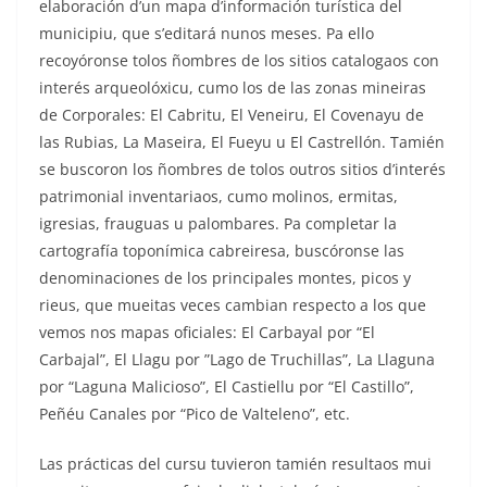
elaboración d’un mapa d’información turística del
municipiu, que s’editará nunos meses. Pa ello
recoyóronse tolos ñombres de los sitios catalogaos con
interés arqueolóxicu, cumo los de las zonas mineiras
de Corporales: El Cabritu, El Veneiru, El Covenayu de
las Rubias, La Maseira, El Fueyu u El Castrellón. Tamién
se buscoron los ñombres de tolos outros sitios d’interés
patrimonial inventariaos, cumo molinos, ermitas,
igresias, frauguas u palombares. Pa completar la
cartografía toponímica cabreiresa, buscóronse las
denominaciones de los principales montes, picos y
rieus, que mueitas veces cambian respecto a los que
vemos nos mapas oficiales: El Carbayal por “El
Carbajal”, El Llagu por ”Lago de Truchillas”, La Llaguna
por “Laguna Malicioso”, El Castiellu por “El Castillo”,
Peñéu Canales por “Pico de Valteleno”, etc.
Las prácticas del cursu tuvieron tamién resultaos mui