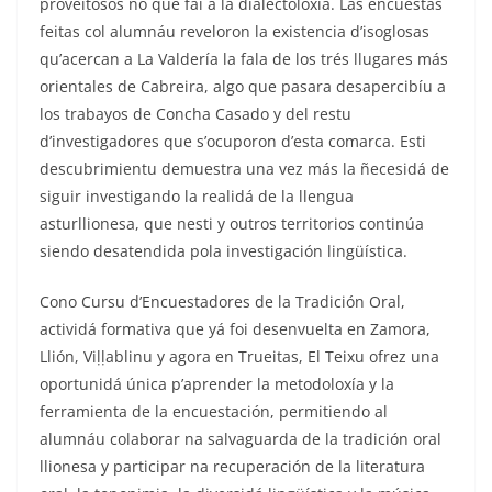
proveitosos no que fai a la dialectoloxía. Las encuestas
feitas col alumnáu reveloron la existencia d’isoglosas
qu’acercan a La Valdería la fala de los trés llugares más
orientales de Cabreira, algo que pasara desapercibíu a
los trabayos de Concha Casado y del restu
d’investigadores que s’ocuporon d’esta comarca. Esti
descubrimientu demuestra una vez más la ñecesidá de
siguir investigando la realidá de la llengua
asturllionesa, que nesti y outros territorios continúa
siendo desatendida pola investigación lingüística.
Cono Cursu d’Encuestadores de la Tradición Oral,
actividá formativa que yá foi desenvuelta en Zamora,
Llión, Viḷḷablinu y agora en Trueitas, El Teixu ofrez una
oportunidá única p’aprender la metodoloxía y la
ferramienta de la encuestación, permitiendo al
alumnáu colaborar na salvaguarda de la tradición oral
llionesa y participar na recuperación de la literatura