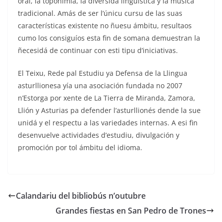
oral, la toponimia, la diversidá lingüística y la música
tradicional. Amás de ser l’únicu cursu de las suas
características existente no ñuesu ámbitu, resultaos
cumo los consiguíos esta fin de somana demuestran la
ñecesidá de continuar con esti tipu d’iniciativas.
El Teixu, Rede pal Estudiu ya Defensa de la Llingua
asturllionesa yía una asociación fundada no 2007
n’Estorga por xente de La Tierra de Miranda, Zamora,
Llión y Asturias pa defender l’asturllionés dende la sue
unidá y el respectu a las variedades internas. A esi fin
desenvuelve actividades d’estudiu, divulgación y
promoción por tol ámbitu del idioma.
Calandariu del bibliobús n’outubre
Grandes fiestas en San Pedro de Trones