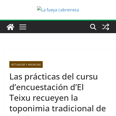
Saltar
al
contenido
ACTUALIDÁ Y ANUNCIAS
Las prácticas del cursu
d’encuestación d’El
Teixu recueyen la
toponimia tradicional de