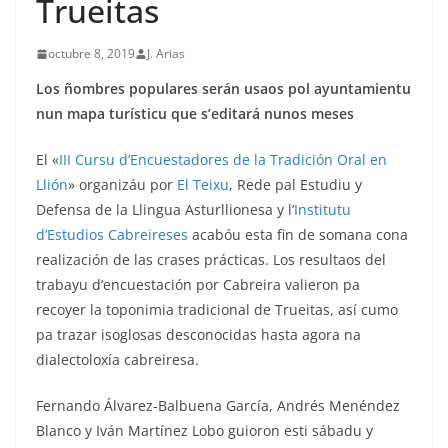
Trueitas
octubre 8, 2019
J. Arias
Los ñombres populares serán usaos pol ayuntamientu
nun mapa turísticu que s’editará nunos meses
El «
III Cursu d’Encuestadores de la Tradición Oral en
Llión
» organizáu por
El Teixu
, Rede pal Estudiu y
Defensa de la Llingua Asturllionesa y l’
Institutu
d’Estudios Cabreireses
acabóu esta fin de somana cona
realización de las crases prácticas. Los resultaos del
trabayu d’encuestación por Cabreira valieron pa
recoyer la toponimia tradicional de Trueitas, así cumo
pa trazar isoglosas desconocidas hasta agora na
dialectoloxía cabreiresa.
Fernando Álvarez-Balbuena García, Andrés Menéndez
Blanco y Iván Martínez Lobo guioron esti sábadu y