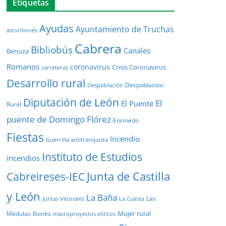
Etiquetas
Ayudas
Ayuntamiento de Truchas
asturllionés
Cabrera
Bibliobús
Canales
Benuza
Romanos
coronavirus
Crisis Coronavirus
carreteras
Desarrollo rural
Despoblación
Despoblación
Diputación de León
El
El Puente
Rural
puente de Domingo Flórez
Encinedo
Fiestas
Incendio
Guerrilla antifranquista
Instituto de Estudios
incendios
Junta de Castilla
Cabreireses-IEC
y León
La Baña
Las
Juntas Vecinales
La Cuesta
Mujer rural
Médulas
llionés
macroproyectos eólicos