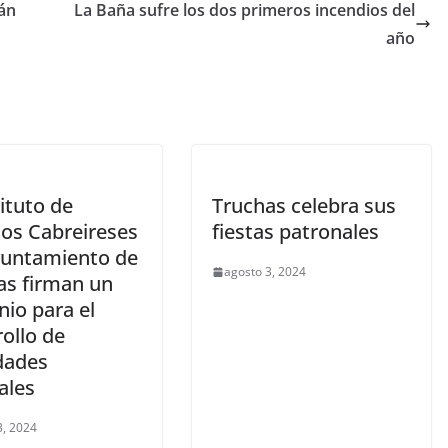
ván
La Baña sufre los dos primeros incendios del
año
tituto de
Truchas celebra sus
ios Cabreireses
fiestas patronales
ayuntamiento de
agosto 3, 2024
as firman un
io para el
ollo de
idades
ales
3, 2024