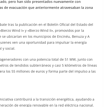
asado, pero han sido presentados nuevamente con
neas de evacuación que anteriormente atravesaban la zona
te tras la publicación en el Boletín Oficial del Estado del
«Bierzo Wind I» y «Bierzo Wind II», promovidos por la
e se ubicarían en los municipios de Encinéu, Benuza y A
quienes ven una oportunidad para impulsar la energía
 y social.
rogeneradores con una potencia total de 51 MW, junto con
metros de tendidos subterráneos y casi 5 kilómetros de líneas
pera los 55 millones de euros y forma parte del impulso a las
iciativa contribuirá a la transición energética, ayudando a
eración de energía renovable en la red eléctrica nacional.