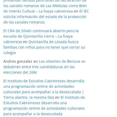
presentan sendas peticiones de declaración de
los canales romanos de Las Médulas como Bien
de Interés Cultual – La fueya cabreiresa
en
El IEC
solicita información del estado de la protección
de los canales romanos
El CRA de Silván continuará abierto pero la
escuela de Quintanilla cierra – La fueya
cabreiresa
en
Quintanilla de Losada busca
familias con niños para no tener que cerrar su
colegio
Andres gonzalez
en
Los votantes de Benuza se
debatirán entre tres candidaturas en las
elecciones del 26M
El Instituto de Estudios Cabreireses desarrolla
una programación online de actividades
culturales para acompañar a la desescalada |
Tierra alantre, la mesma fala
en
El Instituto de
Estudios Cabreireses desarrolla una
programación online de actividades culturales
para acompañar a la desescalada