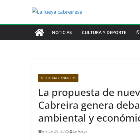
Saltar
al
contenido
NOTICIAS
CULTURA Y DEPORTE
Ñ
ACTUALIDÁ Y ANUNCIAS
La propuesta de nuev
Cabreira genera deba
ambiental y económi
marzo 28, 2025
La fueya