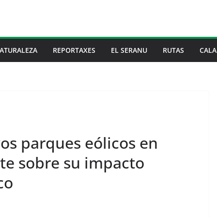
ATURALEZA
REPORTAXES
EL SERANU
RUTAS
CALA
os parques eólicos en
te sobre su impacto
co