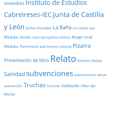
Instituto de Estudios
incendios
Junta de Castilla
Cabreireses-IEC
y León
La Baña
Las
Juntas Vecinales
La Cuesta
Mujer rural
Médulas
llionés
macroproyectos eólicos
Pizarra
Médulas
Patrimonio
patrimonio cultural
Relato
Presentación de libro
Roberto Matías
subvenciones
Sanidad
subvenciones obras
Truchas
Valdavido
Villar del
Turismo
subvención
Monte