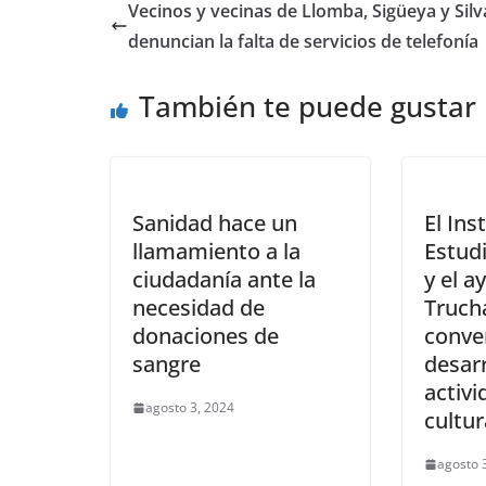
Vecinos y vecinas de Llomba, Sigüeya y Sil
denuncian la falta de servicios de telefonía
También te puede gustar
Sanidad hace un
El Ins
llamamiento a la
Estud
ciudadanía ante la
y el 
necesidad de
Truch
donaciones de
conven
sangre
desarr
activ
agosto 3, 2024
cultur
agosto 