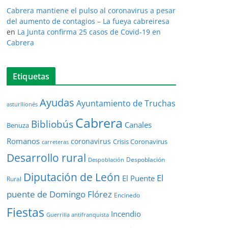
Cabrera mantiene el pulso al coronavirus a pesar
del aumento de contagios – La fueya cabreiresa
en
La Junta confirma 25 casos de Covid-19 en
Cabrera
Etiquetas
Ayudas
Ayuntamiento de Truchas
asturllionés
Cabrera
Bibliobús
Canales
Benuza
Romanos
coronavirus
Crisis Coronavirus
carreteras
Desarrollo rural
Despoblación
Despoblación
Diputación de León
El
El Puente
Rural
puente de Domingo Flórez
Encinedo
Fiestas
Incendio
Guerrilla antifranquista