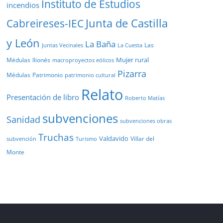
Instituto de Estudios
incendios
Junta de Castilla
Cabreireses-IEC
y León
La Baña
Las
Juntas Vecinales
La Cuesta
Mujer rural
Médulas
llionés
macroproyectos eólicos
Pizarra
Médulas
Patrimonio
patrimonio cultural
Relato
Presentación de libro
Roberto Matías
subvenciones
Sanidad
subvenciones obras
Truchas
Valdavido
Villar del
Turismo
subvención
Monte