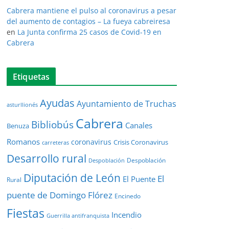
Cabrera mantiene el pulso al coronavirus a pesar
del aumento de contagios – La fueya cabreiresa
en
La Junta confirma 25 casos de Covid-19 en
Cabrera
Etiquetas
Ayudas
Ayuntamiento de Truchas
asturllionés
Cabrera
Bibliobús
Canales
Benuza
Romanos
coronavirus
Crisis Coronavirus
carreteras
Desarrollo rural
Despoblación
Despoblación
Diputación de León
El
El Puente
Rural
puente de Domingo Flórez
Encinedo
Fiestas
Incendio
Guerrilla antifranquista