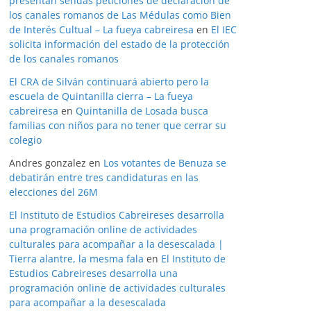
presentan sendas peticiones de declaración de
los canales romanos de Las Médulas como Bien
de Interés Cultual – La fueya cabreiresa
en
El IEC
solicita información del estado de la protección
de los canales romanos
El CRA de Silván continuará abierto pero la
escuela de Quintanilla cierra – La fueya
cabreiresa
en
Quintanilla de Losada busca
familias con niños para no tener que cerrar su
colegio
Andres gonzalez
en
Los votantes de Benuza se
debatirán entre tres candidaturas en las
elecciones del 26M
El Instituto de Estudios Cabreireses desarrolla
una programación online de actividades
culturales para acompañar a la desescalada |
Tierra alantre, la mesma fala
en
El Instituto de
Estudios Cabreireses desarrolla una
programación online de actividades culturales
para acompañar a la desescalada