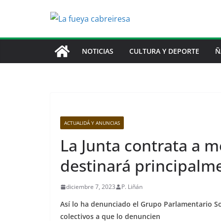
Saltar
al
contenido
NOTICIAS
CULTURA Y DEPORTE
Ñ
ACTUALIDÁ Y ANUNCIAS
La Junta contrata a mé
destinará principalme
diciembre 7, 2023
P. Liñán
Así lo ha denunciado el Grupo Parlamentario Soc
colectivos a que lo denuncien