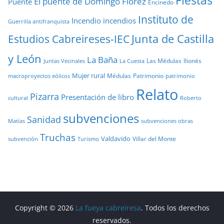
Fiestas
El puente de Domingo Flórez
Puente
Encinedo
Instituto de
Incendio
incendios
Guerrilla antifranquista
Junta de Castilla
Estudios Cabreireses-IEC
y León
La Baña
Las Médulas
llionés
Juntas Vecinales
La Cuesta
Mujer rural
Médulas
Patrimonio
macroproyectos eólicos
patrimonio
Relato
Pizarra
Presentación de libro
cultural
Roberto
subvenciones
Sanidad
Matías
subvenciones obras
Truchas
Valdavido
Villar del Monte
Turismo
subvención
Copyright © 2026
La fueya cabreiresa
. Todos los derechos
reservados.