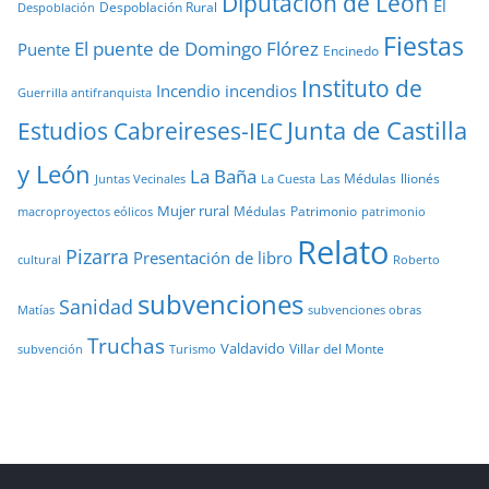
Diputación de León
El
Despoblación Rural
Despoblación
Fiestas
El puente de Domingo Flórez
Puente
Encinedo
Instituto de
Incendio
incendios
Guerrilla antifranquista
Junta de Castilla
Estudios Cabreireses-IEC
y León
La Baña
Las Médulas
llionés
Juntas Vecinales
La Cuesta
Mujer rural
Médulas
Patrimonio
macroproyectos eólicos
patrimonio
Relato
Pizarra
Presentación de libro
cultural
Roberto
subvenciones
Sanidad
Matías
subvenciones obras
Truchas
Valdavido
Villar del Monte
Turismo
subvención