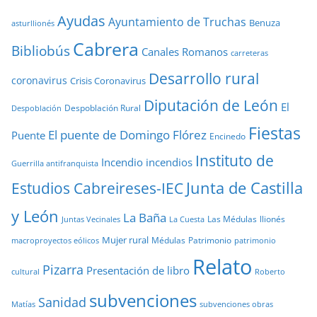
Ayudas
Ayuntamiento de Truchas
Benuza
asturllionés
Cabrera
Bibliobús
Canales Romanos
carreteras
Desarrollo rural
coronavirus
Crisis Coronavirus
Diputación de León
El
Despoblación Rural
Despoblación
Fiestas
El puente de Domingo Flórez
Puente
Encinedo
Instituto de
Incendio
incendios
Guerrilla antifranquista
Junta de Castilla
Estudios Cabreireses-IEC
y León
La Baña
Las Médulas
llionés
Juntas Vecinales
La Cuesta
Mujer rural
Médulas
Patrimonio
macroproyectos eólicos
patrimonio
Relato
Pizarra
Presentación de libro
cultural
Roberto
subvenciones
Sanidad
Matías
subvenciones obras