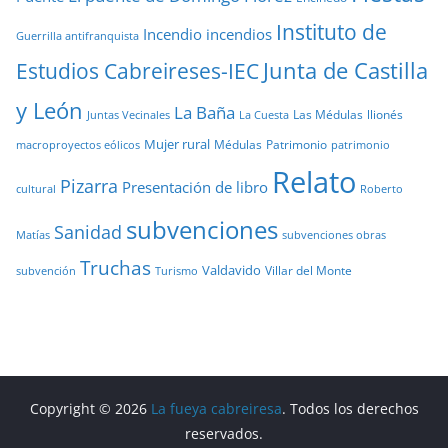
Instituto de
Incendio
incendios
Guerrilla antifranquista
Junta de Castilla
Estudios Cabreireses-IEC
y León
La Baña
Las Médulas
llionés
Juntas Vecinales
La Cuesta
Mujer rural
Médulas
Patrimonio
macroproyectos eólicos
patrimonio
Relato
Pizarra
Presentación de libro
cultural
Roberto
subvenciones
Sanidad
Matías
subvenciones obras
Truchas
Valdavido
Villar del Monte
Turismo
subvención
Copyright © 2026
La fueya cabreiresa
. Todos los derechos
reservados.