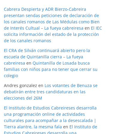
Cabrera Despierta y ADR Bierzo-Cabreira
presentan sendas peticiones de declaración de
los canales romanos de Las Médulas como Bien
de Interés Cultual – La fueya cabreiresa
en
El IEC
solicita información del estado de la protección
de los canales romanos
El CRA de Silván continuará abierto pero la
escuela de Quintanilla cierra – La fueya
cabreiresa
en
Quintanilla de Losada busca
familias con niños para no tener que cerrar su
colegio
Andres gonzalez
en
Los votantes de Benuza se
debatirán entre tres candidaturas en las
elecciones del 26M
El Instituto de Estudios Cabreireses desarrolla
una programación online de actividades
culturales para acompañar a la desescalada |
Tierra alantre, la mesma fala
en
El Instituto de
Estudios Cabreireses desarrolla una