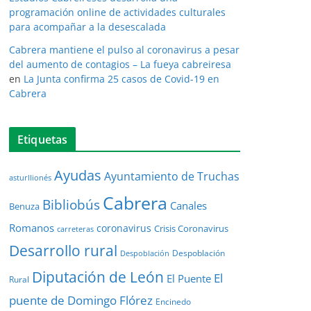
programación online de actividades culturales
para acompañar a la desescalada
Cabrera mantiene el pulso al coronavirus a pesar
del aumento de contagios – La fueya cabreiresa
en
La Junta confirma 25 casos de Covid-19 en
Cabrera
Etiquetas
Ayudas
Ayuntamiento de Truchas
asturllionés
Cabrera
Bibliobús
Canales
Benuza
Romanos
coronavirus
Crisis Coronavirus
carreteras
Desarrollo rural
Despoblación
Despoblación
Diputación de León
El
El Puente
Rural
puente de Domingo Flórez
Encinedo