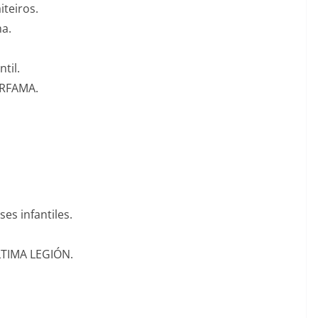
iteiros.
ma.
til.
ERFAMA.
es infantiles.
LTIMA LEGIÓN.