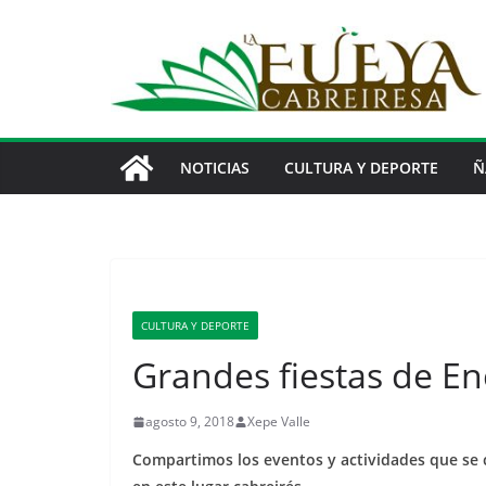
Saltar
al
contenido
NOTICIAS
CULTURA Y DEPORTE
Ñ
CULTURA Y DEPORTE
Grandes fiestas de E
agosto 9, 2018
Xepe Valle
Compartimos los eventos y actividades que se 