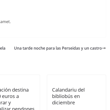
Mamet.
ela
Una tarde noche para las Perseidas y un castro
ación destina
Calandariu del
0 euros a
bibliobús en
rar y
diciembre
lizar pendones