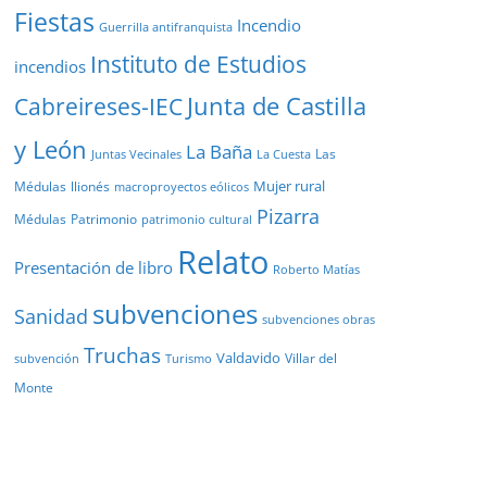
Fiestas
Incendio
Guerrilla antifranquista
Instituto de Estudios
incendios
Junta de Castilla
Cabreireses-IEC
y León
La Baña
Las
Juntas Vecinales
La Cuesta
Mujer rural
Médulas
llionés
macroproyectos eólicos
Pizarra
Médulas
Patrimonio
patrimonio cultural
Relato
Presentación de libro
Roberto Matías
subvenciones
Sanidad
subvenciones obras
Truchas
Valdavido
Villar del
Turismo
subvención
Monte