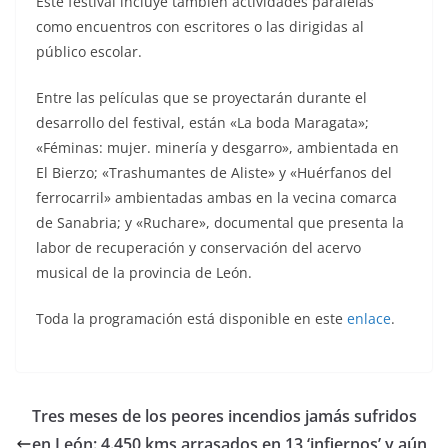
Este festival incluye también actividades paralelas
como encuentros con escritores o las dirigidas al
público escolar.
Entre las películas que se proyectarán durante el
desarrollo del festival, están «La boda Maragata»;
«Féminas: mujer. minería y desgarro», ambientada en
El Bierzo; «Trashumantes de Aliste» y «Huérfanos del
ferrocarril» ambientadas ambas en la vecina comarca
de Sanabria; y «Ruchare», documental que presenta la
labor de recuperación y conservación del acervo
musical de la provincia de León.
Toda la programación está disponible en este
enlace
.
Tres meses de los peores incendios jamás sufridos
en León: 4.450 kms arrasados en 13 ‘infiernos’ y aún