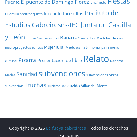
Fiestas
El puente de Domingo Flórez
Puente
Encinedo
Instituto de
Incendio
incendios
Guerrilla antifranquista
Junta de Castilla
Estudios Cabreireses-IEC
y León
La Baña
Las Médulas
llionés
Juntas Vecinales
La Cuesta
Mujer rural
Médulas
Patrimonio
macroproyectos eólicos
patrimonio
Relato
Pizarra
Presentación de libro
cultural
Roberto
subvenciones
Sanidad
Matías
subvenciones obras
Truchas
Valdavido
Villar del Monte
Turismo
subvención
Copyright © 2026
La fueya cabreiresa
. Todos los derechos
reservados.