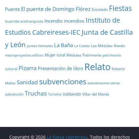
Fiestas
El puente de Domingo Flórez
Puente
Encinedo
Instituto de
Incendio
incendios
Guerrilla antifranquista
Junta de Castilla
Estudios Cabreireses-IEC
y León
La Baña
Las Médulas
llionés
Juntas Vecinales
La Cuesta
Mujer rural
Médulas
Patrimonio
macroproyectos eólicos
patrimonio
Relato
Pizarra
Presentación de libro
cultural
Roberto
subvenciones
Sanidad
Matías
subvenciones obras
Truchas
Valdavido
Villar del Monte
Turismo
subvención
Copyright © 2026
La fueya cabreiresa
. Todos los derechos