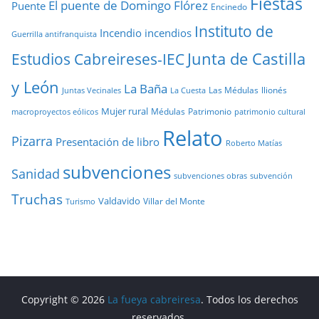
Fiestas
El puente de Domingo Flórez
Puente
Encinedo
Instituto de
Incendio
incendios
Guerrilla antifranquista
Junta de Castilla
Estudios Cabreireses-IEC
y León
La Baña
Las Médulas
llionés
Juntas Vecinales
La Cuesta
Mujer rural
Médulas
Patrimonio
macroproyectos eólicos
patrimonio cultural
Relato
Pizarra
Presentación de libro
Roberto Matías
subvenciones
Sanidad
subvenciones obras
subvención
Truchas
Valdavido
Villar del Monte
Turismo
Copyright © 2026
La fueya cabreiresa
. Todos los derechos
reservados.