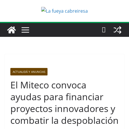
Saltar
al
contenido
ACTUALIDÁ Y ANUNCIAS
El Miteco convoca
ayudas para financiar
proyectos innovadores y
combatir la despoblación