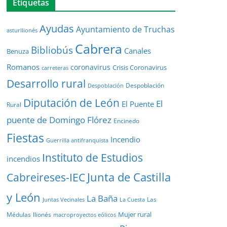
Etiquetas
Ayudas
Ayuntamiento de Truchas
asturllionés
Cabrera
Bibliobús
Canales
Benuza
Romanos
coronavirus
Crisis Coronavirus
carreteras
Desarrollo rural
Despoblación
Despoblación
Diputación de León
El
El Puente
Rural
puente de Domingo Flórez
Encinedo
Fiestas
Incendio
Guerrilla antifranquista
Instituto de Estudios
incendios
Junta de Castilla
Cabreireses-IEC
y León
La Baña
Las
Juntas Vecinales
La Cuesta
Mujer rural
Médulas
llionés
macroproyectos eólicos