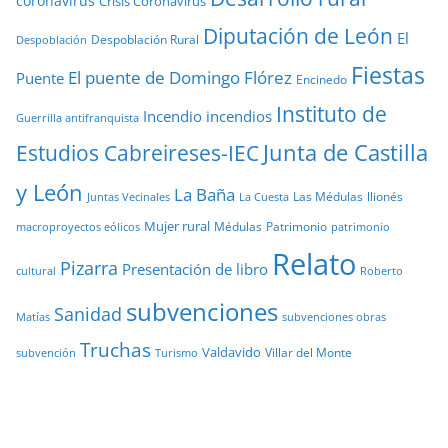
coronavirus
Crisis Coronavirus
Diputación de León
El
Despoblación Rural
Despoblación
Fiestas
El puente de Domingo Flórez
Puente
Encinedo
Instituto de
Incendio
incendios
Guerrilla antifranquista
Junta de Castilla
Estudios Cabreireses-IEC
y León
La Baña
Las Médulas
llionés
Juntas Vecinales
La Cuesta
Mujer rural
Médulas
Patrimonio
macroproyectos eólicos
patrimonio
Relato
Pizarra
Presentación de libro
cultural
Roberto
subvenciones
Sanidad
Matías
subvenciones obras
Truchas
Valdavido
Villar del Monte
Turismo
subvención