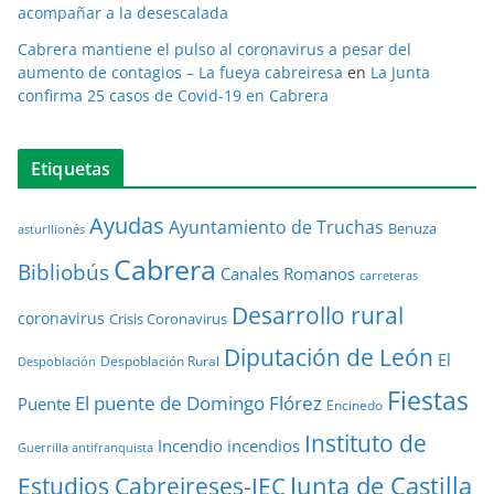
acompañar a la desescalada
Cabrera mantiene el pulso al coronavirus a pesar del
aumento de contagios – La fueya cabreiresa
en
La Junta
confirma 25 casos de Covid-19 en Cabrera
Etiquetas
Ayudas
Ayuntamiento de Truchas
Benuza
asturllionés
Cabrera
Bibliobús
Canales Romanos
carreteras
Desarrollo rural
coronavirus
Crisis Coronavirus
Diputación de León
El
Despoblación Rural
Despoblación
Fiestas
El puente de Domingo Flórez
Puente
Encinedo
Instituto de
Incendio
incendios
Guerrilla antifranquista
Junta de Castilla
Estudios Cabreireses-IEC