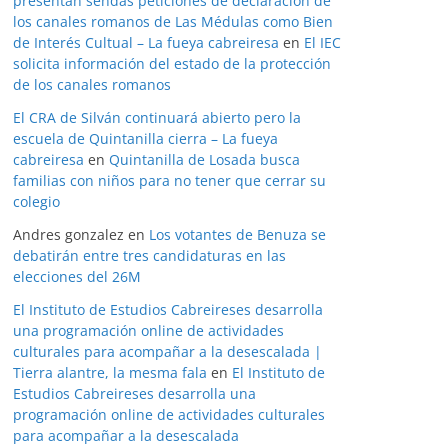
presentan sendas peticiones de declaración de
los canales romanos de Las Médulas como Bien
de Interés Cultual – La fueya cabreiresa
en
El IEC
solicita información del estado de la protección
de los canales romanos
El CRA de Silván continuará abierto pero la
escuela de Quintanilla cierra – La fueya
cabreiresa
en
Quintanilla de Losada busca
familias con niños para no tener que cerrar su
colegio
Andres gonzalez
en
Los votantes de Benuza se
debatirán entre tres candidaturas en las
elecciones del 26M
El Instituto de Estudios Cabreireses desarrolla
una programación online de actividades
culturales para acompañar a la desescalada |
Tierra alantre, la mesma fala
en
El Instituto de
Estudios Cabreireses desarrolla una
programación online de actividades culturales
para acompañar a la desescalada