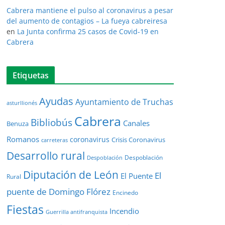
Cabrera mantiene el pulso al coronavirus a pesar
del aumento de contagios – La fueya cabreiresa
en
La Junta confirma 25 casos de Covid-19 en
Cabrera
Etiquetas
Ayudas
Ayuntamiento de Truchas
asturllionés
Cabrera
Bibliobús
Canales
Benuza
Romanos
coronavirus
Crisis Coronavirus
carreteras
Desarrollo rural
Despoblación
Despoblación
Diputación de León
El
El Puente
Rural
puente de Domingo Flórez
Encinedo
Fiestas
Incendio
Guerrilla antifranquista