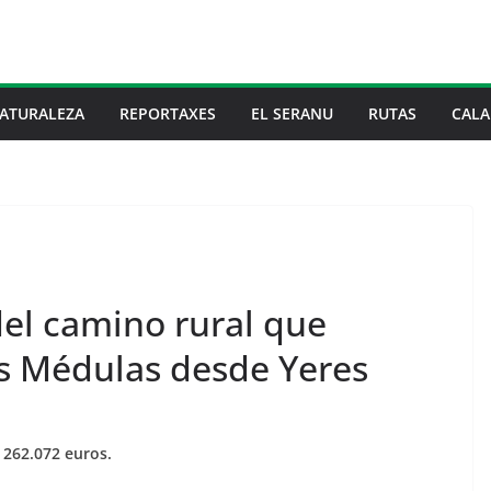
ATURALEZA
REPORTAXES
EL SERANU
RUTAS
CALA
del camino rural que
as Médulas desde Yeres
 262.072 euros.