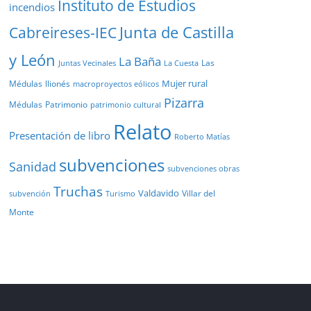
Instituto de Estudios
incendios
Junta de Castilla
Cabreireses-IEC
y León
La Baña
Las
Juntas Vecinales
La Cuesta
Mujer rural
Médulas
llionés
macroproyectos eólicos
Pizarra
Médulas
Patrimonio
patrimonio cultural
Relato
Presentación de libro
Roberto Matías
subvenciones
Sanidad
subvenciones obras
Truchas
Valdavido
Villar del
Turismo
subvención
Monte