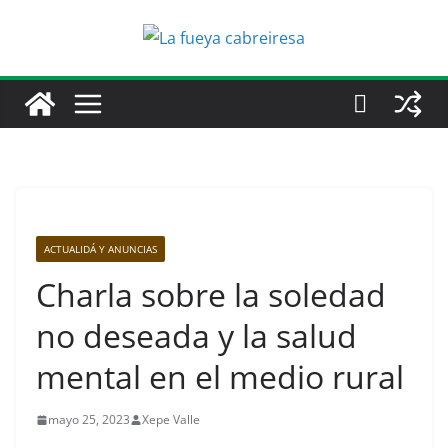
Saltar
al
contenido
ACTUALIDÁ Y ANUNCIAS
Charla sobre la soledad
no deseada y la salud
mental en el medio rural
mayo 25, 2023
Xepe Valle