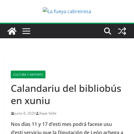
Saltar
al
contenido
CULTURA Y DEPORTE
Calandariu del bibliobús
en xuniu
junio 8, 2020
Xepe Valle
Nos días 11 y 17 d’esti mes podrá facese usu
d’esti serviciu que la Diputación de León achega a