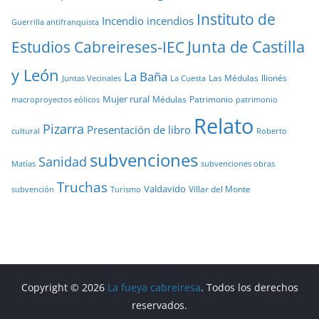
Instituto de
Incendio
incendios
Guerrilla antifranquista
Junta de Castilla
Estudios Cabreireses-IEC
y León
La Baña
Las Médulas
llionés
Juntas Vecinales
La Cuesta
Mujer rural
Médulas
Patrimonio
macroproyectos eólicos
patrimonio
Relato
Pizarra
Presentación de libro
cultural
Roberto
subvenciones
Sanidad
Matías
subvenciones obras
Truchas
Valdavido
Villar del Monte
Turismo
subvención
Copyright © 2026
La fueya cabreiresa
. Todos los derechos
reservados.