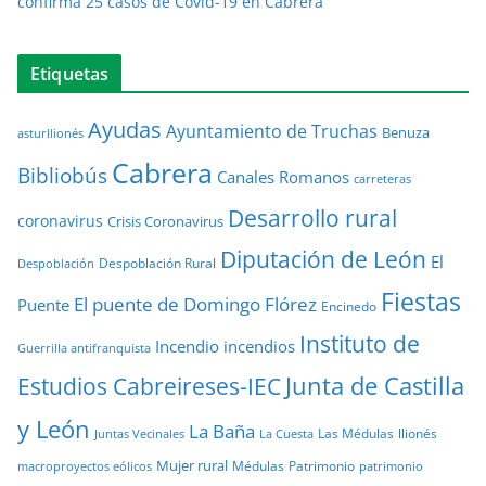
confirma 25 casos de Covid-19 en Cabrera
Etiquetas
Ayudas
Ayuntamiento de Truchas
Benuza
asturllionés
Cabrera
Bibliobús
Canales Romanos
carreteras
Desarrollo rural
coronavirus
Crisis Coronavirus
Diputación de León
El
Despoblación Rural
Despoblación
Fiestas
El puente de Domingo Flórez
Puente
Encinedo
Instituto de
Incendio
incendios
Guerrilla antifranquista
Junta de Castilla
Estudios Cabreireses-IEC
y León
La Baña
Las Médulas
llionés
Juntas Vecinales
La Cuesta
Mujer rural
Médulas
Patrimonio
macroproyectos eólicos
patrimonio