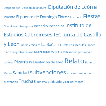
Diputación de León
El
Despoblación Rural
Despoblación
Fiestas
El puente de Domingo Flórez
Puente
Encinedo
Instituto de
Incendio
incendios
Guerrilla antifranquista
Junta de Castilla
Estudios Cabreireses-IEC
y León
La Baña
Las Médulas
llionés
Juntas Vecinales
La Cuesta
Mujer rural
Médulas
Patrimonio
macroproyectos eólicos
patrimonio
Relato
Pizarra
Presentación de libro
cultural
Roberto
subvenciones
Sanidad
Matías
subvenciones obras
Truchas
Valdavido
Villar del Monte
Turismo
subvención