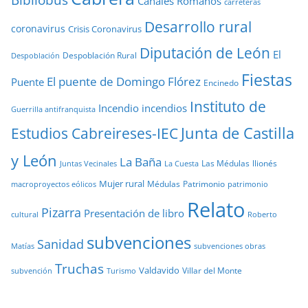
Bibliobús
Canales Romanos
carreteras
Desarrollo rural
coronavirus
Crisis Coronavirus
Diputación de León
El
Despoblación Rural
Despoblación
Fiestas
El puente de Domingo Flórez
Puente
Encinedo
Instituto de
Incendio
incendios
Guerrilla antifranquista
Junta de Castilla
Estudios Cabreireses-IEC
y León
La Baña
Las Médulas
llionés
Juntas Vecinales
La Cuesta
Mujer rural
Médulas
Patrimonio
macroproyectos eólicos
patrimonio
Relato
Pizarra
Presentación de libro
cultural
Roberto
subvenciones
Sanidad
Matías
subvenciones obras
Truchas
Valdavido
Villar del Monte
Turismo
subvención