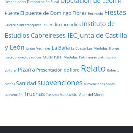
Diputación de León
El
Despoblación Rural
Despoblación
Fiestas
El puente de Domingo Flórez
Puente
Encinedo
Instituto de
Incendio
incendios
Guerrilla antifranquista
Junta de Castilla
Estudios Cabreireses-IEC
y León
La Baña
Las Médulas
llionés
Juntas Vecinales
La Cuesta
Mujer rural
Médulas
Patrimonio
macroproyectos eólicos
patrimonio
Relato
Pizarra
Presentación de libro
cultural
Roberto
subvenciones
Sanidad
Matías
subvenciones obras
Truchas
Valdavido
Villar del Monte
Turismo
subvención