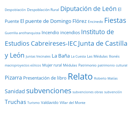
Diputación de León
El
Despoblación Rural
Despoblación
Fiestas
El puente de Domingo Flórez
Puente
Encinedo
Instituto de
Incendio
incendios
Guerrilla antifranquista
Junta de Castilla
Estudios Cabreireses-IEC
y León
La Baña
Las Médulas
llionés
Juntas Vecinales
La Cuesta
Mujer rural
Médulas
Patrimonio
macroproyectos eólicos
patrimonio cultural
Relato
Pizarra
Presentación de libro
Roberto Matías
subvenciones
Sanidad
subvenciones obras
subvención
Truchas
Valdavido
Villar del Monte
Turismo