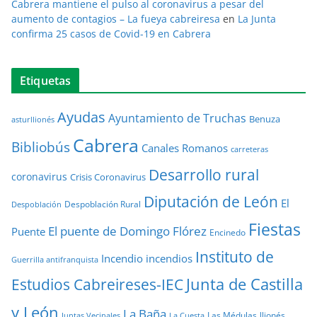
Cabrera mantiene el pulso al coronavirus a pesar del
aumento de contagios – La fueya cabreiresa
en
La Junta
confirma 25 casos de Covid-19 en Cabrera
Etiquetas
Ayudas
Ayuntamiento de Truchas
Benuza
asturllionés
Cabrera
Bibliobús
Canales Romanos
carreteras
Desarrollo rural
coronavirus
Crisis Coronavirus
Diputación de León
El
Despoblación Rural
Despoblación
Fiestas
El puente de Domingo Flórez
Puente
Encinedo
Instituto de
Incendio
incendios
Guerrilla antifranquista
Junta de Castilla
Estudios Cabreireses-IEC
y León
La Baña
Las Médulas
llionés
Juntas Vecinales
La Cuesta