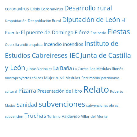
Desarrollo rural
coronavirus
Crisis Coronavirus
Diputación de León
El
Despoblación Rural
Despoblación
Fiestas
El puente de Domingo Flórez
Puente
Encinedo
Instituto de
Incendio
incendios
Guerrilla antifranquista
Junta de Castilla
Estudios Cabreireses-IEC
y León
La Baña
Las Médulas
llionés
Juntas Vecinales
La Cuesta
Mujer rural
Médulas
Patrimonio
macroproyectos eólicos
patrimonio
Relato
Pizarra
Presentación de libro
cultural
Roberto
subvenciones
Sanidad
Matías
subvenciones obras
Truchas
Valdavido
Villar del Monte
Turismo
subvención