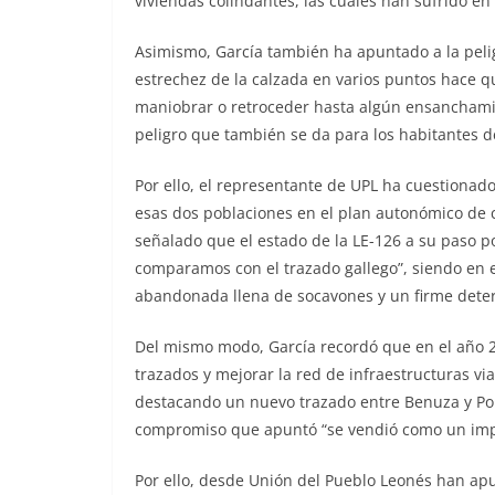
viviendas colindantes, las cuales han sufrido en
Asimismo, García también ha apuntado a la peli
estrechez de la calzada en varios puntos hace
maniobrar o retroceder hasta algún ensanchamie
peligro que también se da para los habitantes de
Por ello, el representante de UPL ha cuestionad
esas dos poblaciones en el plan autonómico de 
señalado que el estado de la LE-126 a su paso 
comparamos con el trazado gallego”, siendo en e
abandonada llena de socavones y un firme deter
Del mismo modo, García recordó que en el año 2
trazados y mejorar la red de infraestructuras via
destacando un nuevo trazado entre Benuza y Pon
compromiso que apuntó “se vendió como un impul
Por ello, desde Unión del Pueblo Leonés han apu