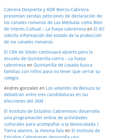
Cabrera Despierta y ADR Bierzo-Cabreira
presentan sendas peticiones de declaración de
los canales romanos de Las Médulas como Bien
de Interés Cultual – La fueya cabreiresa
en
El IEC
solicita información del estado de la protección
de los canales romanos
El CRA de Silván continuará abierto pero la
escuela de Quintanilla cierra – La fueya
cabreiresa
en
Quintanilla de Losada busca
familias con niños para no tener que cerrar su
colegio
Andres gonzalez
en
Los votantes de Benuza se
debatirán entre tres candidaturas en las
elecciones del 26M
El Instituto de Estudios Cabreireses desarrolla
una programación online de actividades
culturales para acompañar a la desescalada |
Tierra alantre, la mesma fala
en
El Instituto de
Estudios Cabreireses desarrolla una