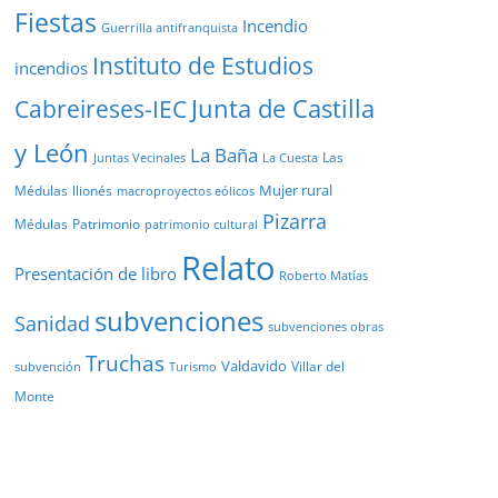
Fiestas
Incendio
Guerrilla antifranquista
Instituto de Estudios
incendios
Junta de Castilla
Cabreireses-IEC
y León
La Baña
Las
Juntas Vecinales
La Cuesta
Mujer rural
Médulas
llionés
macroproyectos eólicos
Pizarra
Médulas
Patrimonio
patrimonio cultural
Relato
Presentación de libro
Roberto Matías
subvenciones
Sanidad
subvenciones obras
Truchas
Valdavido
Villar del
Turismo
subvención
Monte