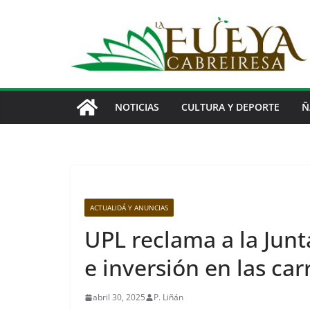
Saltar
al
contenido
NOTICIAS
CULTURA Y DEPORTE
Ñ
ACTUALIDÁ Y ANUNCIAS
UPL reclama a la Jun
e inversión en las car
abril 30, 2025
P. Liñán