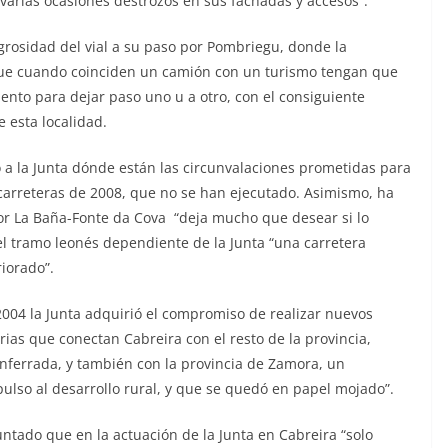
 varias ocasiones destrozos en sus fachadas y accesos”.
grosidad del vial a su paso por Pombriegu, donde la
 que cuando coinciden un camión con un turismo tengan que
nto para dejar paso uno u a otro, con el consiguiente
 esta localidad.
o a la Junta dónde están las circunvalaciones prometidas para
carreteras de 2008, que no se han ejecutado. Asimismo, ha
por La Baña-Fonte da Cova “deja mucho que desear si lo
l tramo leonés dependiente de la Junta “una carretera
iorado”.
004 la Junta adquirió el compromiso de realizar nuevos
rias que conectan Cabreira con el resto de la provincia,
ferrada, y también con la provincia de Zamora, un
so al desarrollo rural, y que se quedó en papel mojado”.
ntado que en la actuación de la Junta en Cabreira “solo