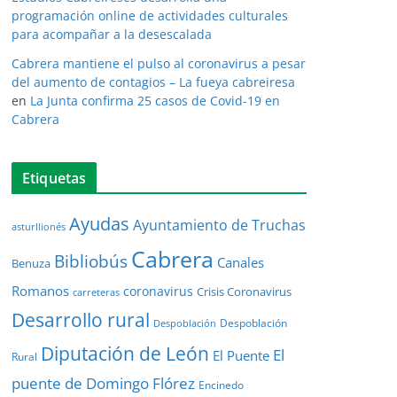
programación online de actividades culturales
para acompañar a la desescalada
Cabrera mantiene el pulso al coronavirus a pesar
del aumento de contagios – La fueya cabreiresa
en
La Junta confirma 25 casos de Covid-19 en
Cabrera
Etiquetas
Ayudas
Ayuntamiento de Truchas
asturllionés
Cabrera
Bibliobús
Canales
Benuza
Romanos
coronavirus
Crisis Coronavirus
carreteras
Desarrollo rural
Despoblación
Despoblación
Diputación de León
El
El Puente
Rural
puente de Domingo Flórez
Encinedo