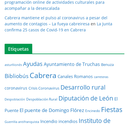
programación online de actividades culturales para
acompañar a la desescalada
Cabrera mantiene el pulso al coronavirus a pesar del
aumento de contagios – La fueya cabreiresa
en
La Junta
confirma 25 casos de Covid-19 en Cabrera
Etiquetas
Ayudas
Ayuntamiento de Truchas
Benuza
asturllionés
Cabrera
Bibliobús
Canales Romanos
carreteras
Desarrollo rural
coronavirus
Crisis Coronavirus
Diputación de León
El
Despoblación Rural
Despoblación
Fiestas
El puente de Domingo Flórez
Puente
Encinedo
Instituto de
Incendio
incendios
Guerrilla antifranquista