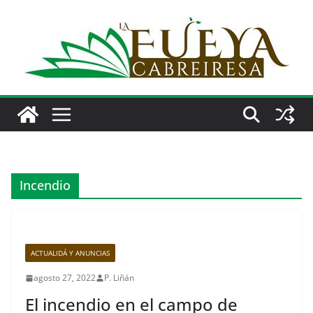
Saltar
al
contenido
Incendio
ACTUALIDÁ Y ANUNCIAS
agosto 27, 2022
P. Liñán
El incendio en el campo de