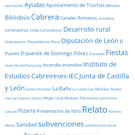
Ayudas
Ayuntamiento de Truchas
Benuza
asturllionés
Cabrera
Bibliobús
Canales Romanos
carreteras
Desarrollo rural
coronavirus
Crisis Coronavirus
Diputación de León
El
Despoblación Rural
Despoblación
Fiestas
El puente de Domingo Flórez
Puente
Encinedo
Instituto de
Incendio
incendios
Guerrilla antifranquista
Junta de Castilla
Estudios Cabreireses-IEC
y León
La Baña
Las Médulas
llionés
Juntas Vecinales
La Cuesta
Mujer rural
Médulas
Patrimonio
macroproyectos eólicos
patrimonio
Relato
Pizarra
Presentación de libro
cultural
Roberto
subvenciones
Sanidad
Matías
subvenciones obras